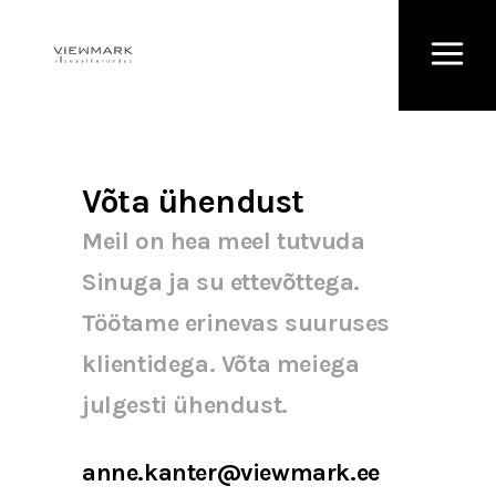
Võta ühendust
Meil on hea meel tutvuda
Sinuga ja su ettevõttega.
Töötame erinevas suuruses
klientidega. Võta meiega
julgesti ühendust.
anne.kanter@viewmark.ee