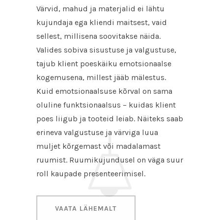
Värvid, mahud ja materjalid ei lähtu
kujundaja ega kliendi maitsest, vaid
sellest, millisena soovitakse näida.
Valides sobiva sisustuse ja valgustuse,
tajub klient poeskäiku emotsionaalse
kogemusena, millest jääb mälestus.
Kuid emotsionaalsuse kõrval on sama
oluline funktsionaalsus – kuidas klient
poes liigub ja tooteid leiab. Näiteks saab
erineva valgustuse ja värviga luua
muljet kõrgemast või madalamast
ruumist. Ruumikujundusel on väga suur
roll kaupade presenteerimisel.
VAATA LÄHEMALT