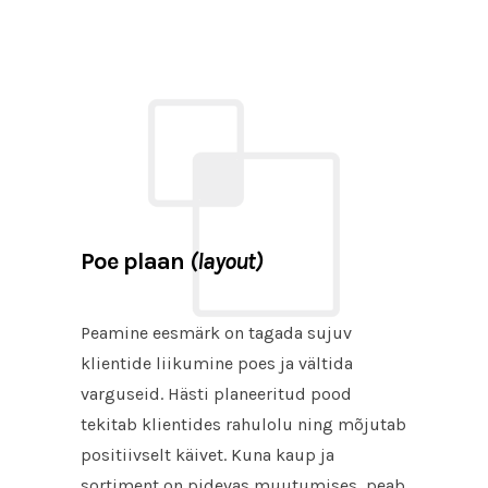
Poe plaan
(layout)
Peamine eesmärk on tagada sujuv
klientide liikumine poes ja vältida
varguseid. Hästi planeeritud pood
tekitab klientides rahulolu ning mõjutab
positiivselt käivet. Kuna kaup ja
sortiment on pidevas muutumises, peab