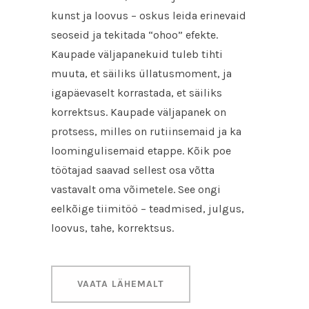
kunst ja loovus – oskus leida erinevaid
seoseid ja tekitada “ohoo” efekte.
Kaupade väljapanekuid tuleb tihti
muuta, et säiliks üllatusmoment, ja
igapäevaselt korrastada, et säiliks
korrektsus. Kaupade väljapanek on
protsess, milles on rutiinsemaid ja ka
loomingulisemaid etappe. Kõik poe
töötajad saavad sellest osa võtta
vastavalt oma võimetele. See ongi
eelkõige tiimitöö – teadmised, julgus,
loovus, tahe, korrektsus.
VAATA LÄHEMALT