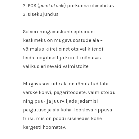
POS (
point of sale
) piirkonna ülesehitus
sisekujundus
Selveri mugavuskontseptsiooni
keskmeks on mugavusostude ala –
võimalus kiiret einet otsival kliendil
leida loogiliselt ja kiirelt mõnusas
valikus erinevaid valmistoite.
Mugavusostude ala on rõhutatud läbi
värske kohvi, pagaritoodete, valmistoidu
ning puu- ja juurviljade jadamisi
paigutuse ja ala kohal lookleva rippuva
friisi, mis on poodi sisenedes kohe
kergesti hoomatav.