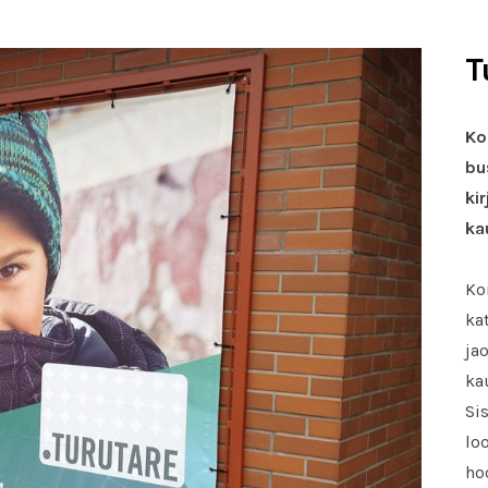
T
Ko
bu
ki
ka
Ko
ka
ja
ka
Si
lo
ho