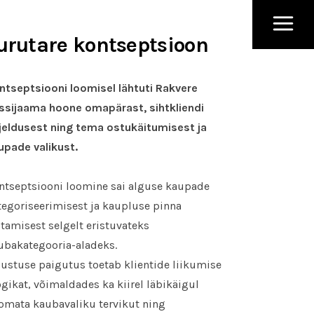
urutare kontseptsioon
ntseptsiooni loomisel lähtuti Rakvere
ssijaama hoone omapärast, sihtkliendi
rjeldusest ning tema ostukäitumisest ja
upade valikust.
ntseptsiooni loomine sai alguse kaupade
tegoriseerimisest ja kaupluse pinna
otamisest selgelt eristuvateks
ubakategooria-aladeks.
sustuse paigutus toetab klientide liikumise
ogikat, võimaldades ka kiirel läbikäigul
omata kaubavaliku tervikut ning