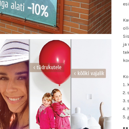
es
Ka
ol
Si
ja
te
ko
Ko
PR