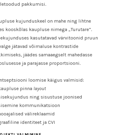
iletoodud pakkumisi.
upluse kujunduskeel on mahe ning lihtne
les kooskõlas kaupluse nimega „Turutare“.
sekujunduses kasutatavad värvitoonid pruun
 valge jätavad võimaluse kontrastide
kkimiseks, jäädes samaaegselt mahedasse
oslusesse ja parajasse proportsiooni.
ntseptsiooni loomise käigus valmisid:
kaupluse pinna
layout
sisekujundus ning sisustuse joonised
sisemine kommunikatsioon
hooajalised välireklaamid
graafiline identiteet ja CVI
OJEKTI VALMIMINE