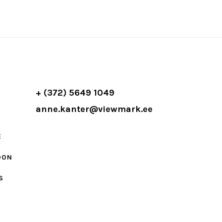
+ (372) 5649 1049
anne.kanter@viewmark.ee
E
OON
S