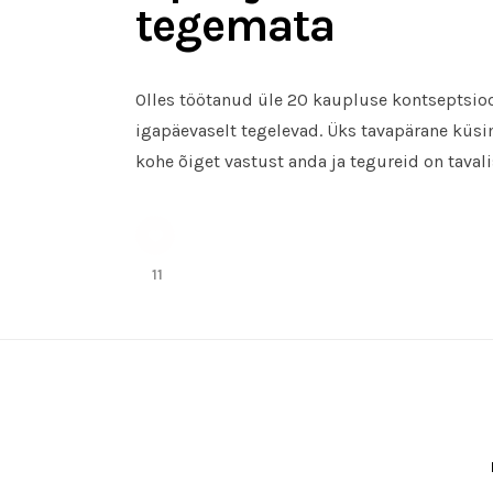
tegemata
Olles töötanud üle 20 kaupluse kontseptsio
igapäevaselt tegelevad. Üks tavapärane küsi
kohe õiget vastust anda ja tegureid on tavali
11