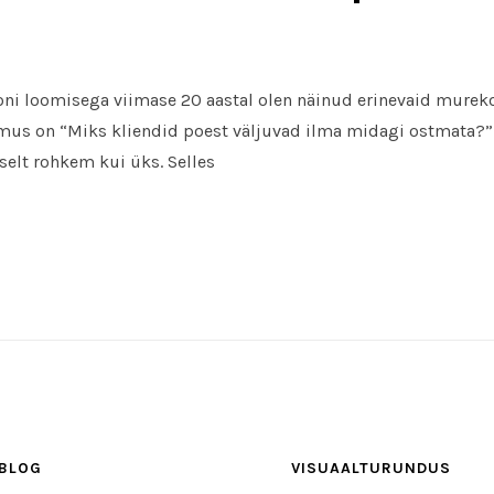
oni loomisega viimase 20 aastal olen näinud erinevaid mure
mus on “Miks kliendid poest väljuvad ilma midagi ostmata?” A
selt rohkem kui üks. Selles
BLOG
VISUAALTURUNDUS