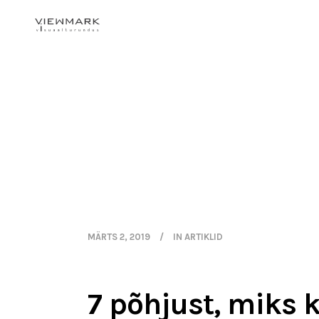
MÄRTS 2, 2019
IN
ARTIKLID
7 põhjust, miks 