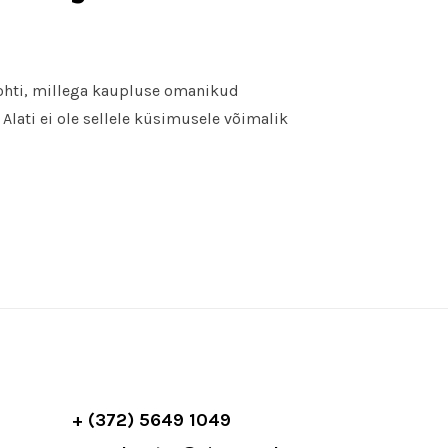
kohti, millega kaupluse omanikud
lati ei ole sellele küsimusele võimalik
+ (372) 5649 1049