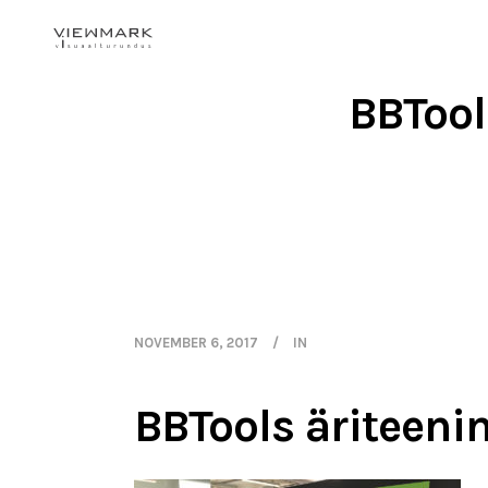
BBTool
NOVEMBER 6, 2017
IN
BBTools äriteeni