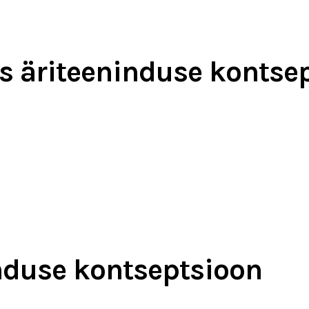
s äriteeninduse kontse
nduse kontseptsioon