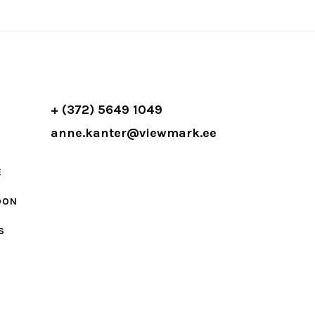
+ (372) 5649 1049
anne.kanter@viewmark.ee
E
OON
S