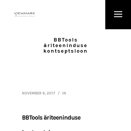
BBTools
äriteeninduse
kontseptsioon
NOVEMBER 6, 2017
IN
BBTools äriteeninduse