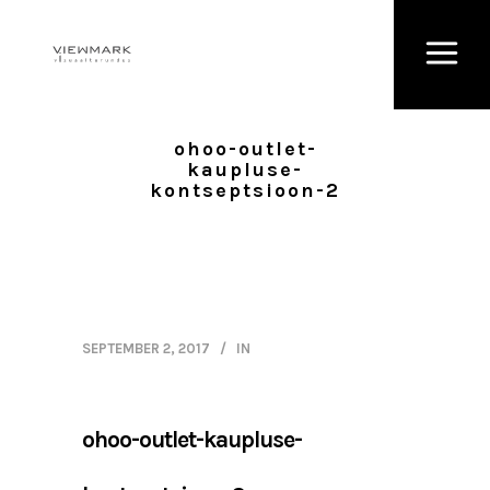
ohoo-outlet-
kaupluse-
kontseptsioon-2
SEPTEMBER 2, 2017
IN
ohoo-outlet-kaupluse-