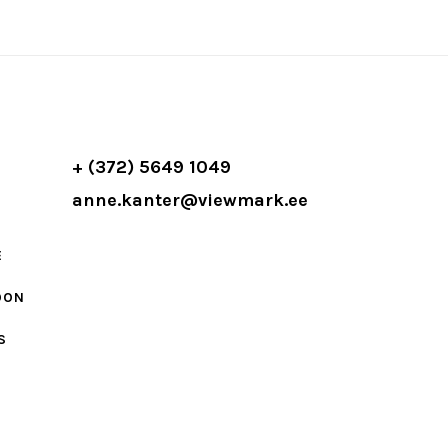
+ (372) 5649 1049
anne.kanter@viewmark.ee
E
OON
S